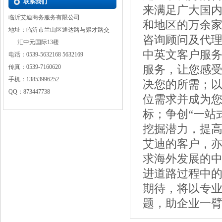
联系我们
来满足广大国
临沂市兰山区沂蒙合成板厂
临沂艾迪商务服务有限公司
和地区的万余
山东六行健岩土工程有限公司
地址：临沂市兰山区通达路与聚才路交
苍山县科能电子科技有限公司
咨询顾问及代理
汇中元国际13楼
临沂市康派装饰工程有限公司
中英文客户服
电话：0539-5632168 5632169
服务，让您感
传真：0539-7160620
手机：13853996252
决您的所需；
QQ：873447738
位需求并成为
标；争创“一站
挖掘潜力，提高
艾迪的客户，
求海外发展的
进道路过程中
期待，将以专
题，助企业一